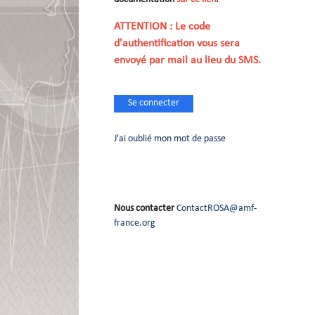
ATTENTION : Le code
d'authentification vous sera
envoyé par mail au lieu du SMS.
Se connecter
J'ai oublié mon mot de passe
Nous contacter
ContactROSA@amf-
france.org